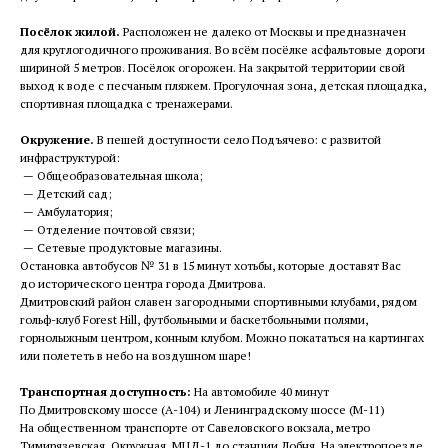
Посёлок жилой.
Расположен не далеко от Москвы и предназначен
для круглогодичного проживания. Во всём посёлке асфальтовые дороги
шириной 5 метров. Посёлок огорожен. На закрытой территории свой
выход к воде с песчаным пляжем. Прогулочная зона, детская площадка,
спортивная площадка с тренажерами.
Окружение.
В пешей доступности село Подъячево: с развитой
инфраструктурой:
— Общеобразовательная школа;
— Детский сад;
— Амбулатория;
— Отделение почтовой связи;
— Сетевые продуктовые магазины.
Остановка автобусов № 31 в 15 минут хотьбы, которые доставят Вас
до исторического центра города Дмитрова.
Дмитровский район славен загородными спортивными клубами, рядом
гольф-клуб Forest Hill, футбольными и баскетбольными полями,
горнолыжным центром, конным клубом. Можно покататься на картингах
или полететь в небо на воздушном шаре!
Транспортная доступность:
На автомобиле 40 минут
По Дмитровскому шоссе (А-104) и Ленинградскому шоссе (М-11)
На общественном транспорте от Савеловского вокзала, метро
Тимирязевская, Окружная, МЦД-1 до станции Лобня. На электропоезде