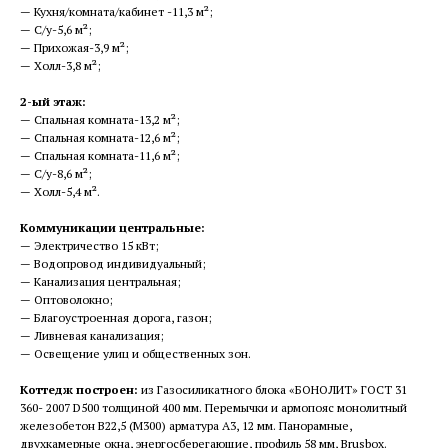
— Кухня/комната/кабинет -11,3 м²;
— С/у-5,6 м²;
— Прихожая-3,9 м²;
— Холл-3,8 м²;
2-ый этаж:
— Спальная комната-13,2 м²;
— Спальная комната-12,6 м²;
— Спальная комната-11,6 м²;
— С/у-8,6 м²;
— Холл-5,4 м².
Коммуникации центральные:
— Электричество 15 кВт;
— Водопровод индивидуальный;
— Канализация центральная;
— Оптоволокно;
— Благоустроенная дорога, газон;
— Ливневая канализация;
— Освещение улиц и общественных зон.
Коттедж построен:
из Газосиликатного блока «БОНОЛИТ» ГОСТ 31
360- 2007 D500 толщиной 400 мм. Перемычки и армопояс монолитный
железобетон В22,5 (М300) арматура А3, 12 мм. Панорамные,
двухкамерные окна, энергосберегающие, профиль 58 мм, Brusbox.