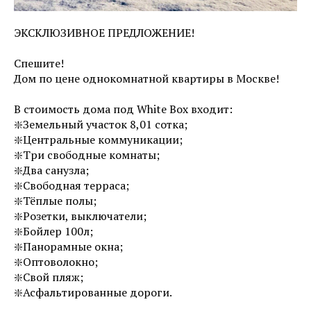
ЭКСКЛЮЗИВНОЕ ПРЕДЛОЖЕНИЕ!
Спешите!
Дом по цене однокомнатной квартиры в Москве!
В стоимость дома под White Box входит:
❇️Земельный участок 8,01 сотка;
❇️Центральные коммуникации;
❇️Три свободные комнаты;
❇️Два санузла;
❇️Свободная терраса;
❇️Тёплые полы;
❇️Розетки, выключатели;
❇️Бойлер 100л;
❇️Панорамные окна;
❇️Оптоволокно;
❇️Свой пляж;
❇️Асфальтированные дороги.